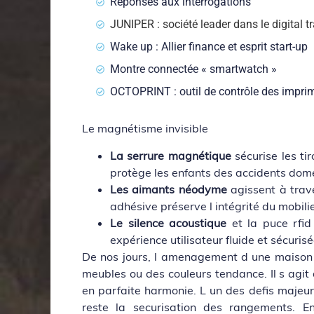
Réponses aux interrogations
JUNIPER : société leader dans le digital 
Wake up : Allier finance et esprit start-up
Montre connectée « smartwatch »
OCTOPRINT : outil de contrôle des impri
Le magnétisme invisible
La serrure magnétique
sécurise les ti
protège les enfants des accidents dom
Les aimants néodyme
agissent à trave
adhésive préserve l intégrité du mobilie
Le silence acoustique
et la puce rfid
expérience utilisateur fluide et sécurisé
De nos jours, l amenagement d une maison 
meubles ou des couleurs tendance. Il s agit 
en parfaite harmonie. L un des defis majeu
reste la securisation des rangements. E