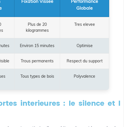
n
Fixation Vissee
Performance
e
Globale
0
Plus de 20
Tres elevee
es
kilogrammes
nutes
Environ 15 minutes
Optimise
isible
Trous permanents
Respect du support
ses
Tous types de bois
Polyvalence
rtes interieures : le silence et l