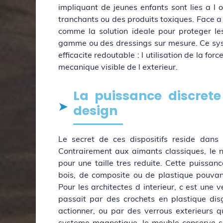
impliquant de jeunes enfants sont lies a l 
tranchants ou des produits toxiques. Face a 
comme la solution ideale pour proteger les
gamme ou des dressings sur mesure. Ce sys
efficacite redoutable : l utilisation de la f
mecanique visible de l exterieur.
La puissance discret
design
Le secret de ces dispositifs reside dans
Contrairement aux aimants classiques, le n
pour une taille tres reduite. Cette puissa
bois, de composite ou de plastique pouvant
Pour les architectes d interieur, c est une v
passait par des crochets en plastique disgr
actionner, ou par des verrous exterieurs q
systeme magnetique, le meuble conserve se