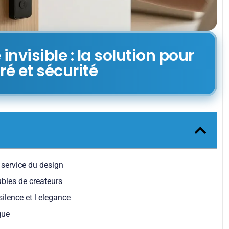
nvisible : la solution pour
ré et sécurité
service du design
ubles de createurs
 silence et l elegance
que