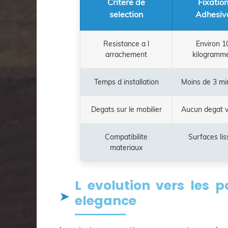
Critere de
Fixatio
selection
Adhesiv
Resistance a l
Environ 1
arrachement
kilogramm
Temps d installation
Moins de 3 mi
Degats sur le mobilier
Aucun degat v
Compatibilite
Surfaces lis
materiaux
L evolution vers les po
elegance