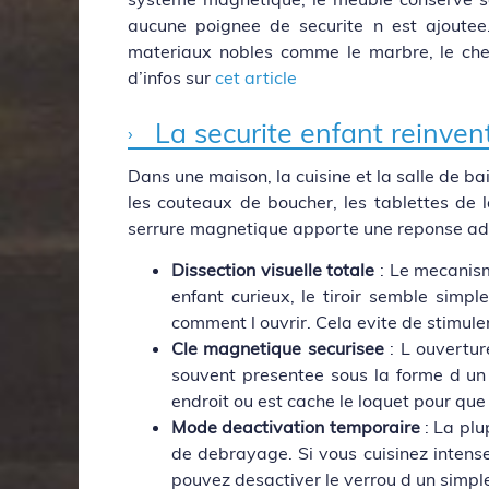
aucune poignee de securite n est ajoutee.
materiaux nobles comme le marbre, le chene
d’infos sur
cet article
La securite enfant reinvent
Dans une maison, la cuisine et la salle de bai
les couteaux de boucher, les tablettes de l
serrure magnetique apporte une reponse ada
Dissection visuelle totale
: Le mecanisme
enfant curieux, le tiroir semble simp
comment l ouvrir. Cela evite de stimuler
Cle magnetique securisee
: L ouvertur
souvent presentee sous la forme d un p
endroit ou est cache le loquet pour que
Mode deactivation temporaire
: La pl
de debrayage. Si vous cuisinez intens
pouvez desactiver le verrou d un simple