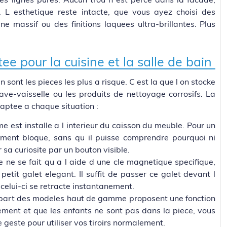
 L esthetique reste intacte, que vous ayez choisi des
 massif ou des finitions laquees ultra-brillantes. Plus
ee pour la cuisine et la salle de bain
n sont les pieces les plus a risque. C est la que l on stocke
ave-vaisselle ou les produits de nettoyage corrosifs. La
ptee a chaque situation :
 est installe a l interieur du caisson du meuble. Pour un
lement bloque, sans qu il puisse comprendre pourquoi ni
 sa curiosite par un bouton visible.
e ne se fait qu a l aide d une cle magnetique specifique,
etit galet elegant. Il suffit de passer ce galet devant l
 celui-ci se retracte instantanement.
upart des modeles haut de gamme proposent une fonction
ement et que les enfants ne sont pas dans la piece, vous
 geste pour utiliser vos tiroirs normalement.