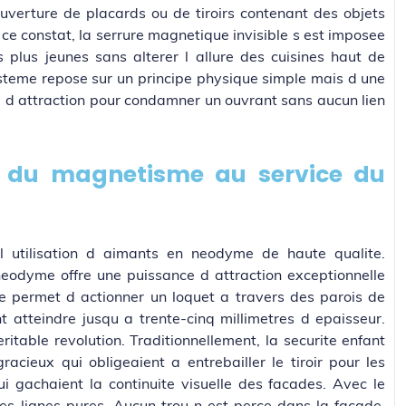
ouverture de placards ou de tiroirs contenant des objets
ce constat, la serrure magnetique invisible s est imposee
 plus jeunes sans alterer l allure des cuisines haut de
teme repose sur un principe physique simple mais d une
orce d attraction pour condamner un ouvrant sans aucun lien
e du magnetisme au service du
 l utilisation d aimants en neodyme de haute qualite.
eodyme offre une puissance d attraction exceptionnelle
nce permet d actionner un loquet a travers des parois de
 atteindre jusqu a trente-cinq millimetres d epaisseur.
eritable revolution. Traditionnellement, la securite enfant
acieux qui obligeaient a entrebailler le tiroir pour les
ui gachaient la continuite visuelle des facades. Avec le
s lignes pures. Aucun trou n est perce dans la facade,