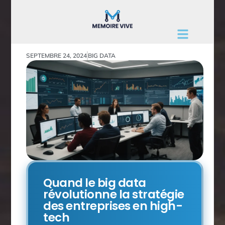
SEPTEMBRE 24, 2024
BIG DATA
Quand le big data
révolutionne la stratégie
des entreprises en high-
tech