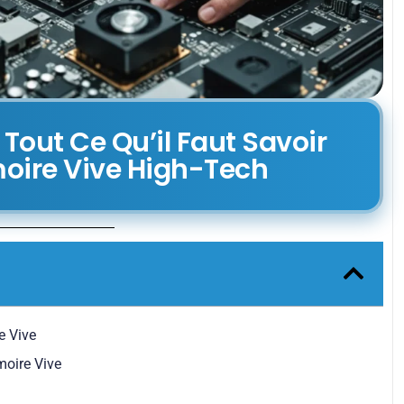
 Tout Ce Qu’il Faut Savoir
oire Vive High-Tech
e Vive
moire Vive