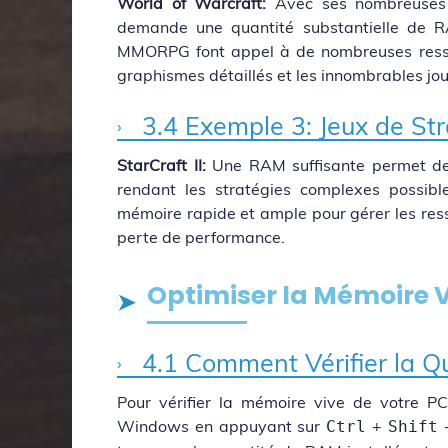
World of Warcraft:
Avec ses nombreuses f
demande une quantité substantielle de RA
MMORPG font appel à de nombreuses ressou
graphismes détaillés et les innombrables j
3.4 Exemple 3: Jeux de St
StarCraft II:
Une RAM suffisante permet de 
rendant les stratégies complexes possib
mémoire rapide et ample pour gérer les res
perte de performance.
Optimiser la Mémoire V
4.1 Comment Vérifier la Q
Pour vérifier la mémoire vive de votre PC
Windows en appuyant sur
+
Ctrl
Shift