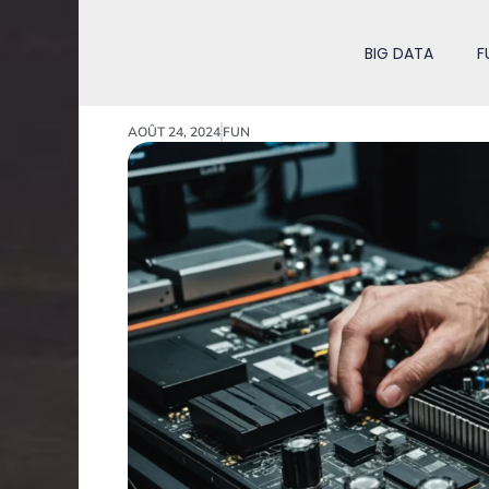
BIG DATA
F
AOÛT 24, 2024
FUN