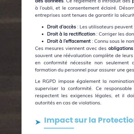
des données
. Ce règlement a introduit des
à l’oubli, et le consentement éclairé. Déso
entreprises sont tenues de garantir la sécur
Droit d’accès
: Les utilisateurs peuven
Droit à la rectification
: Corriger les do
Droit à l’effacement
: Connu sous le nom 
Ces mesures viennent avec des
obligations 
souvent une réévaluation complète de leurs
en conformité nécessite non seulement 
formation du personnel pour assurer une ges
Le RGPD impose également la nomination 
superviser la conformité. Ce responsable
respectent les exigences légales, et il d
autorités en cas de violations.
Impact sur la Protection