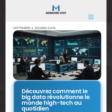
SEPTEMBRE 4, 2024
BIG DATA
Découvrez comment le
big data révolutionne le
monde high-tech au
quotidien