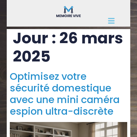
Jour :
26 mars
2025
Optimisez votre
sécurité domestique
avec une mini caméra
espion ultra-discrète