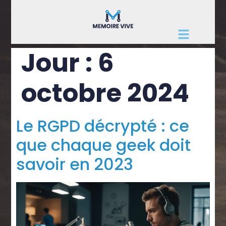
Jour :
6
octobre 2024
Le RGPD décrypté : ce
que chaque geek doit
savoir en 2023