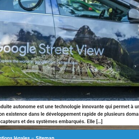
nduite autonome est une technologie innovante qui permet à un
n existence dans le développement rapide de plusieurs domaines
es capteurs et des systèmes embarqués. Elle […]
tions légales
–
Sitemap